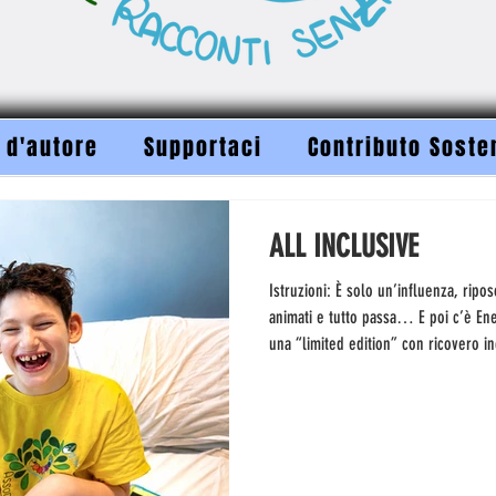
 d'autore
Supportaci
Contributo Soste
ALL INCLUSIVE
Istruzioni: È solo un’influenza, ripo
animati e tutto passa… E poi c’è Ene
una “limited edition” con ricovero i
meticolosa paranoia ci impegniamo a
giusto tempismo. È uno dei lati invisi
sintomi spesso arrivano tardi, confus
cui capiamo che qualcosa non va, è t