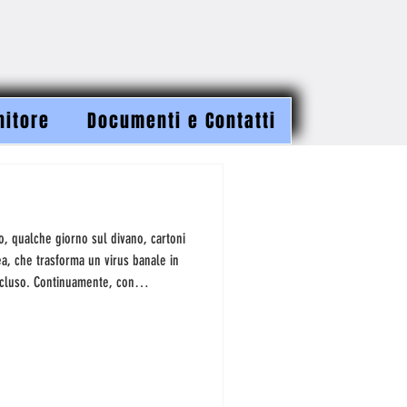
nitore
Documenti e Contatti
so, qualche giorno sul divano, cartoni
a, che trasforma un virus banale in
ncluso. Continuamente, con
d essere vigili, ma non avremo mai il
bili di questa disabilità neurologica, i
i, mal decifrati... E nel momento in
ardi, s