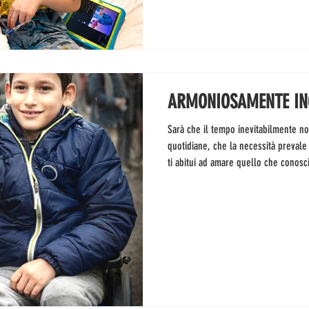
ARMONIOSAMENTE IN
Sarà che il tempo inevitabilmente no
quotidiane, che la necessità prevale
ti abitui ad amare quello che conosc
giorno fa, recuperando Enea a scuol
classe intente a farlo ballare, più o
piuttosto semplificato: è un persona
espressiva di ogni melodia è pres