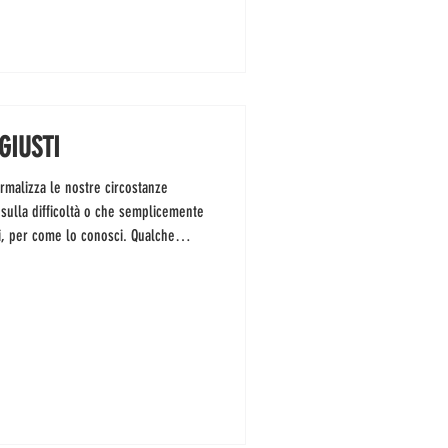
GIUSTI
rmalizza le nostre circostanze
 sulla difficoltà o che semplicemente
i, per come lo conosci. Qualche
a, ho trovato alcune sue compagne di
 meno. Il suo appeal con il ritmo è
ggio umile, quindi l’esecuzione
soché la medesima — molle